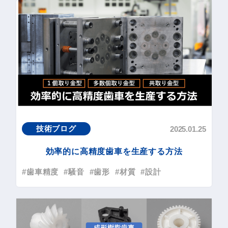
技術ブログ
2025.01.25
効率的に高精度歯車を生産する方法
#歯車精度
#騒音
#歯形
#材質
#設計