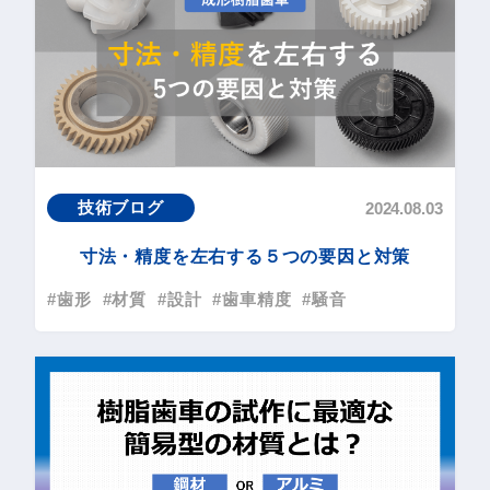
技術ブログ
2024.08.03
寸法・精度を左右する５つの要因と対策
#歯形
#材質
#設計
#歯車精度
#騒音