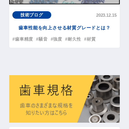
技術ブログ
2023.12.15
歯車性能を向上させる材質グレードとは？
#歯車精度
#騒音
#強度
#耐久性
#材質