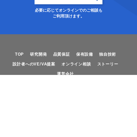
必要に応じてオンラインでのご相談も
ご利用頂けます。
TOP
研究開発
品質保証
保有設備
独自技術
設計者へのVE/VA提案
オンライン相談
ストーリー
運営会社
サービス
射出成形試作サービス
切削試作サービス
プラスチック歯車金型製作
歯車試験測定サービス
プラスチック歯車量産サービス
オーダーメイド課題支援